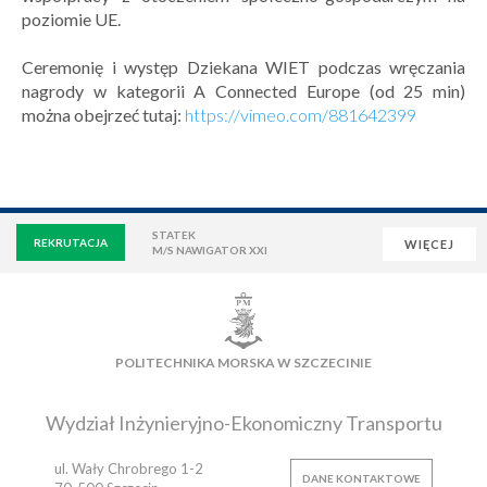
poziomie UE.
Ceremonię i występ Dziekana WIET podczas wręczania
nagrody w kategorii A Connected Europe (od 25 min)
można obejrzeć tutaj:
https://vimeo.com/881642399
STATEK
REKRUTACJA
WIĘCEJ
M/S NAWIGATOR XXI
WIRTUALNA UCZELNIA
POCZTA
E-LEARNING
BIBLIOTEKA
NAUKOWA BAZA DANYCH
POLITECHNIKA MORSKA W SZCZECINIE
OSIEDLE AKADEMICKIE
PŁYWALNIA
KLUB AZS
OFERTY PRACY
Wydział Inżynieryjno-Ekonomiczny Transportu
ul. Wały Chrobrego 1-2
DANE KONTAKTOWE