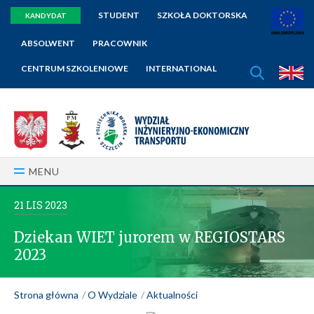
STUDENT
SZKOŁA DOKTORSKA
KANDYDAT
ABSOLWENT
PRACOWNIK
SZUKAJ
CENTRUM SZKOLENIOWE
INTERNATIONAL
E
MENU
21
LIS
2023
Dziekan WIET jurorem w REGIOSTARS
2023
Strona główna
O Wydziale
Aktualności