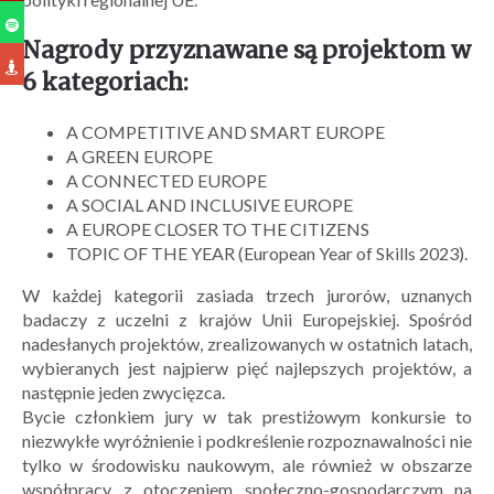
Nagrody przyznawane są projektom w
6 kategoriach:
A COMPETITIVE AND SMART EUROPE
A GREEN EUROPE
A CONNECTED EUROPE
A SOCIAL AND INCLUSIVE EUROPE
A EUROPE CLOSER TO THE CITIZENS
TOPIC OF THE YEAR (European Year of Skills 2023).
W każdej kategorii zasiada trzech jurorów, uznanych
badaczy z uczelni z krajów Unii Europejskiej. Spośród
nadesłanych projektów, zrealizowanych w ostatnich latach,
wybieranych jest najpierw pięć najlepszych projektów, a
następnie jeden zwycięzca.
Bycie członkiem jury w tak prestiżowym konkursie to
niezwykłe wyróżnienie i podkreślenie rozpoznawalności nie
tylko w środowisku naukowym, ale również w obszarze
współpracy z otoczeniem społeczno-gospodarczym na