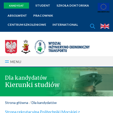
STUDENT
SZKOŁA DOKTORSKA
KANDYDAT
ABSOLWENT
PRACOWNIK
SZUKAJ
CENTRUM SZKOLENIOWE
INTERNATIONAL
E
MENU
Dla kandydatów
Kierunki studiów
Strona główna
Dla kandydatów
Strona rekrutacyjna Politechniki Morskiej z