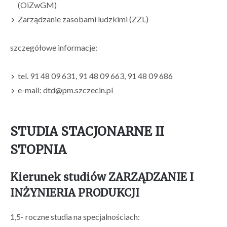
(OiZwGM)
Zarządzanie zasobami ludzkimi (ZZL)
szczegółowe informacje:
tel. 91 48 09 631, 91 48 09 663, 91 48 09 686
e-mail: dtd@pm.szczecin.pl
STUDIA STACJONARNE II
STOPNIA
Kierunek studiów ZARZĄDZANIE I
INŻYNIERIA PRODUKCJI
1,5- roczne studia na specjalnościach: