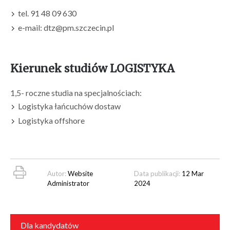
tel. 91 48 09 630
e-mail: dtz@pm.szczecin.pl
Kierunek studiów LOGISTYKA
1,5- roczne studia na specjalnościach:
Logistyka łańcuchów dostaw
Logistyka offshore
Autor:
Website
Data publikacji:
12 Mar
Administrator
2024
Dla kandydatów