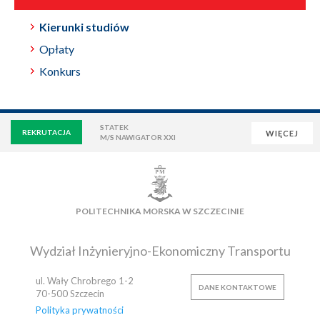
Kierunki studiów
Opłaty
Konkurs
STATEK
REKRUTACJA
WIĘCEJ
M/S NAWIGATOR XXI
WIRTUALNA UCZELNIA
POCZTA
E-LEARNING
BIBLIOTEKA
NAUKOWA BAZA DANYCH
POLITECHNIKA MORSKA W SZCZECINIE
OSIEDLE AKADEMICKIE
PŁYWALNIA
KLUB AZS
OFERTY PRACY
Wydział Inżynieryjno-Ekonomiczny Transportu
ul. Wały Chrobrego 1-2
DANE KONTAKTOWE
70-500
Szczecin
Polityka prywatności