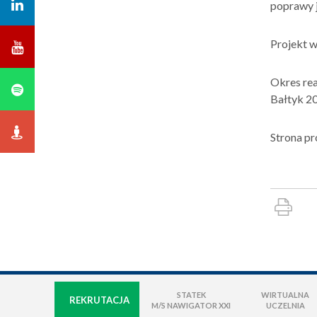
poprawy j
Projekt 
Okres rea
Bałtyk 2
Strona pr
STATEK
WIRTUALNA
REKRUTACJA
M/S NAWIGATOR XXI
UCZELNIA