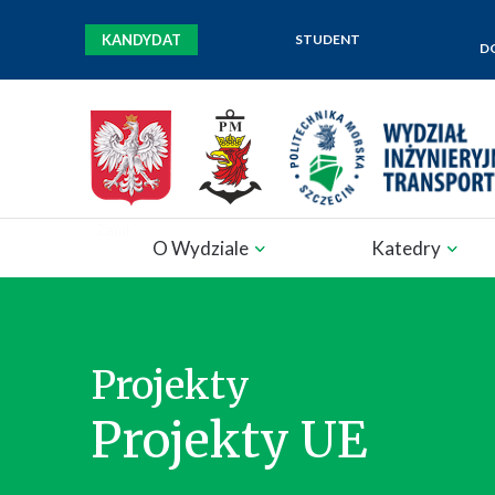
KANDYDAT
STUDENT
D
Zamknij nawigację
O Wydziale
Katedry
Projekty
Projekty UE