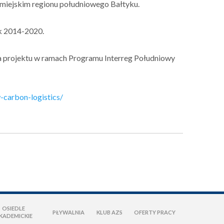
 miejskim regionu południowego Bałtyku.
k 2014-2020.
ia projektu w ramach Programu Interreg Południowy
w-carbon-logistics/
OSIEDLE
PŁYWALNIA
KLUB AZS
OFERTY PRACY
KADEMICKIE