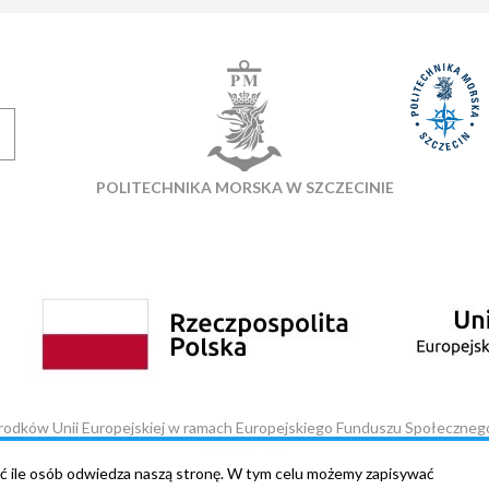
POLITECHNIKA MORSKA W SZCZECINIE
ków Unii Europejskiej w ramach Europejskiego Funduszu Społeczneg
Z013/17-00
ć ile osób odwiedza naszą stronę. W tym celu możemy zapisywać