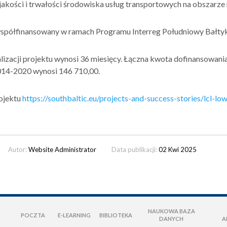
akości i trwałości środowiska usług transportowych na obszarze
współfinansowany w ramach Programu Interreg Południowy Bałty
lizacji projektu wynosi 36 miesięcy. Łączna kwota dofinansowan
014-2020 wynosi 146 710,00.
ojektu
https://southbaltic.eu/projects-and-success-stories/lcl-lo
Autor:
Website Administrator
Data publikacji:
02 Kwi 2025
NAUKOWA BAZA
POCZTA
E-LEARNING
BIBLIOTEKA
DANYCH
A