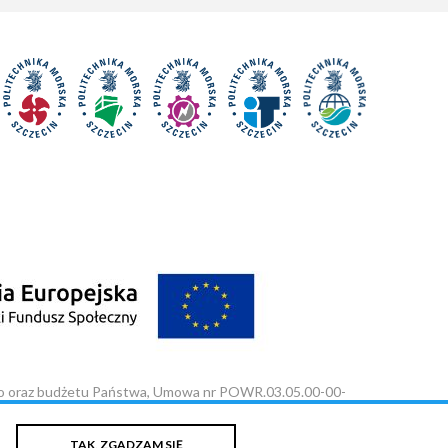
o oraz budżetu Państwa, Umowa nr POWR.03.05.00-00-
TAK, ZGADZAM SIĘ